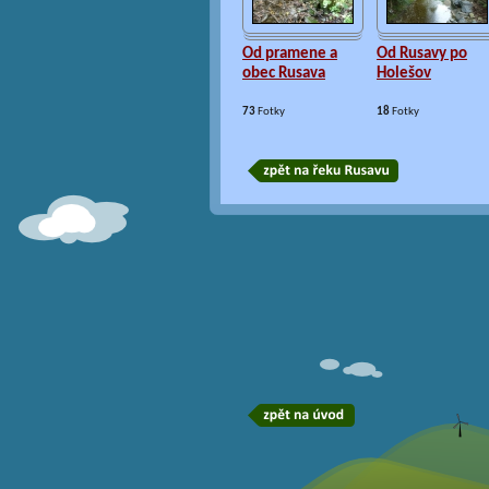
Od pramene a
Od Rusavy po
obec Rusava
Holešov
73
Fotky
18
Fotky