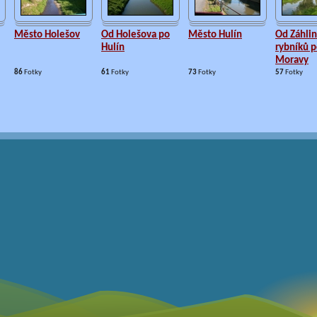
Město Holešov
Od Holešova po
Město Hulín
Od Záhlin
Hulín
rybníků p
Moravy
86
Fotky
61
Fotky
73
Fotky
57
Fotky