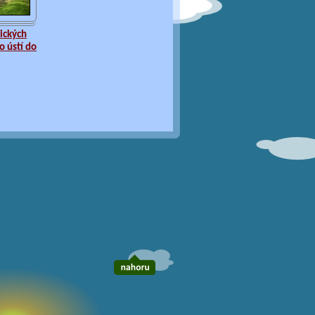
ických
o ústí do