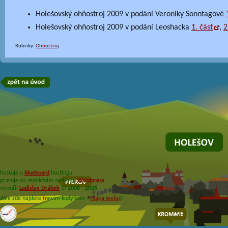
Holešovský ohňostroj 2009 v podání Veroniky Sonntagové
Holešovský ohňostroj 2009 v podání Leoshacka
1. část
,
2
Rubriky:
Ohňostroj
hostuje u
blueboard
hostingu
pracuje na redakčním systému
Wordpress
vytvořil
Ladislav Drábek
©
2006 - 2026
dále zde najdete (nevím kudy kam -
Mapa webu
):