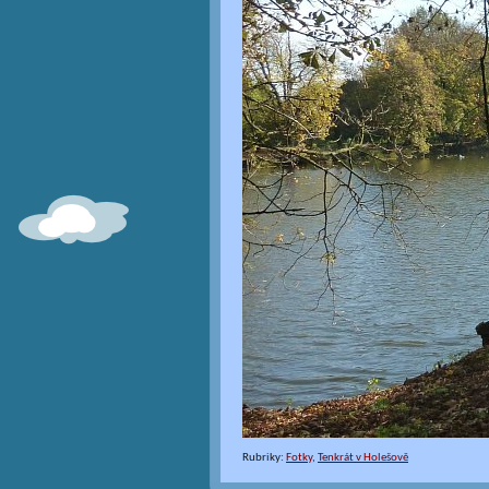
Rubriky:
Fotky
,
Tenkrát v Holešově