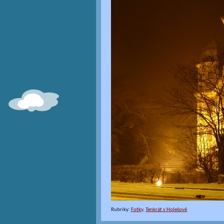
Rubriky:
Fotky
,
Tenkrát v Holešově