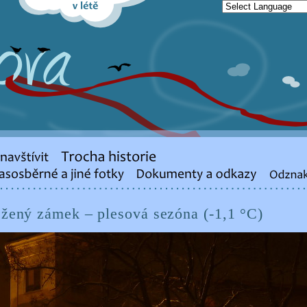
ěžený zámek – plesová sezóna (-1,1 °C)