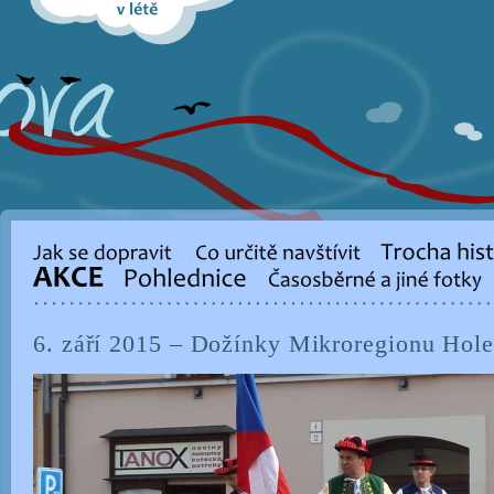
6. září 2015 – Dožínky Mikroregionu Hole