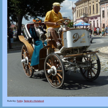
Rubriky:
Fotky
,
Tenkrát v Holešově