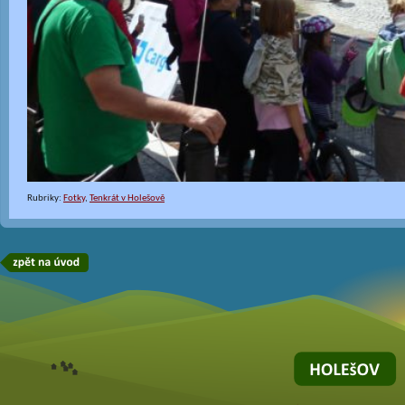
Rubriky:
Fotky
,
Tenkrát v Holešově