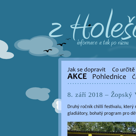
8. září 2018 – Žopský 
Druhý ročník chilli festivalu, který
gladiátory, bohatý program pro dět