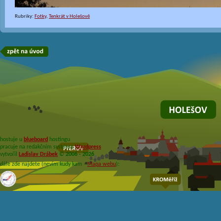
Rubriky:
Fotky
,
Tenkrát v Holešově
hostuje u
blueboard
hostingu
pracuje na redakčním systému
Wordpress
vytvořil
Ladislav Drábek
©
2006 - 2026
dále zde najdete (nevím kudy kam -
Mapa webu
):